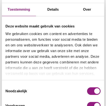
Zakelijk
Toestemming
Details
Over
Mail
*
Deze website maakt gebruik van cookies
Bericht
*
We gebruiken cookies om content en advertenties te
personaliseren, om functies voor social media te bieden
en om ons websiteverkeer te analyseren. Ook delen we
informatie over uw gebruik van onze site met onze
partners voor social media, adverteren en analyse. Deze
Verzenden
partners kunnen deze gegevens combineren met andere
informatie die u aan ze heeft verstrekt of die ze hebben
verzameld op basis van uw gebruik van hun services.
FAQ
Toestemmingsselectie
Noodzakelijk
Wat is de levertijd van mijn bestelling bij de
Kalendergigant?
Voorkeuren